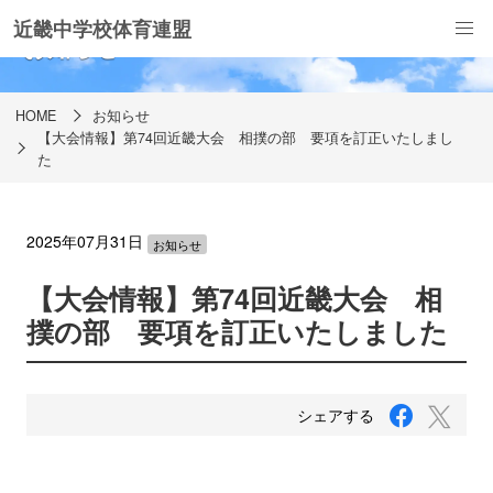
近畿中学校体育連盟
お知らせ
HOME
お知らせ
【大会情報】第74回近畿大会 相撲の部 要項を訂正いたしまし
た
2025年07月31日
お知らせ
【大会情報】第74回近畿大会 相
撲の部 要項を訂正いたしました
F
T
シェアする
a
w
c
i
e
b
t